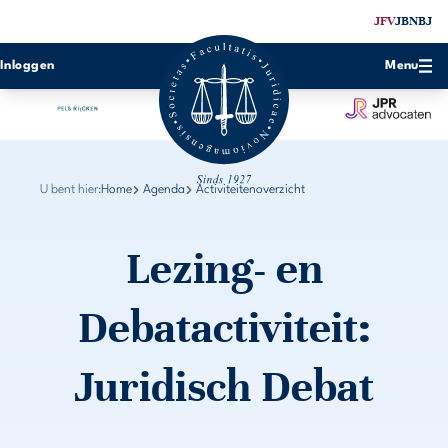
JFV
JBN
BJ
Inloggen
Menu
U bent hier:
Home
Agenda
Activiteitenoverzicht
Lezing- en
Debatactiviteit:
Juridisch Debat