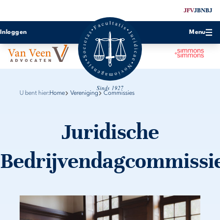
JFV
JBN
BJ
Inloggen
Menu
U bent hier:
Home
Vereniging
Commissies
Juridische
Bedrijvendagcommissi