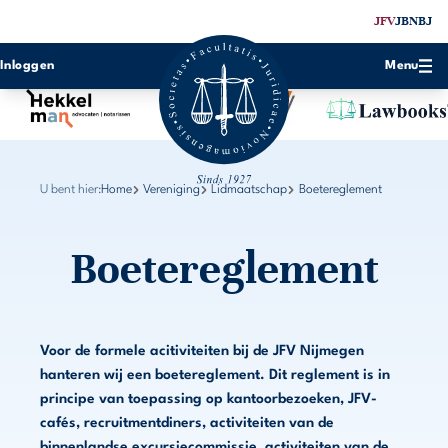
JFV
JBN
BJ
Inloggen
Menu
U bent hier:
Home
Vereniging
Lidmaatschap
Boetereglement
Boetereglement
Voor de formele acitiviteiten bij de JFV Nijmegen
hanteren wij een boetereglement. Dit reglement is in
principe van toepassing op kantoorbezoeken, JFV-
cafés, recruitmentdiners, activiteiten van de
binnenlandse excursiecommissie, activiteiten van de