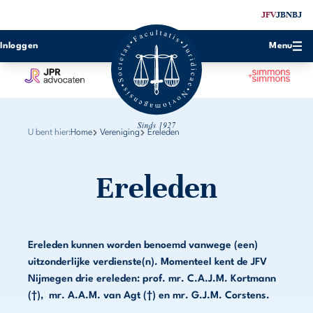
JFV
JBN
BJ
Inloggen
Menu
U bent hier:
Home
Vereniging
Ereleden
Ereleden
Ereleden kunnen worden benoemd vanwege (een)
uitzonderlijke verdienste(n). Momenteel kent de JFV
Nijmegen drie ereleden: prof. mr. C.A.J.M. Kortmann
(†), mr. A.A.M. van Agt (†) en mr. G.J.M. Corstens.