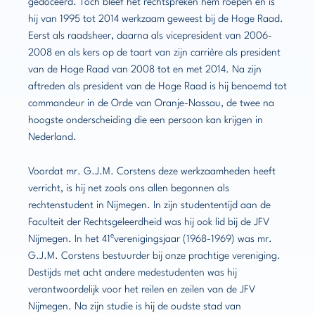
gedoceerd. Toch bleef het rechtspreken hem roepen en is
hij van 1995 tot 2014 werkzaam geweest bij de Hoge Raad.
Eerst als raadsheer, daarna als vicepresident van 2006-
2008 en als kers op de taart van zijn carrière als president
van de Hoge Raad van 2008 tot en met 2014. Na zijn
aftreden als president van de Hoge Raad is hij benoemd tot
commandeur in de Orde van Oranje-Nassau, de twee na
hoogste onderscheiding die een persoon kan krijgen in
Nederland.
Voordat mr. G.J.M. Corstens deze werkzaamheden heeft
verricht, is hij net zoals ons allen begonnen als
rechtenstudent in Nijmegen. In zijn studententijd aan de
Faculteit der Rechtsgeleerdheid was hij ook lid bij de JFV
e
Nijmegen. In het 41
verenigingsjaar (1968-1969) was mr.
G.J.M. Corstens bestuurder bij onze prachtige vereniging.
Destijds met acht andere medestudenten was hij
verantwoordelijk voor het reilen en zeilen van de JFV
Nijmegen. Na zijn studie is hij de oudste stad van