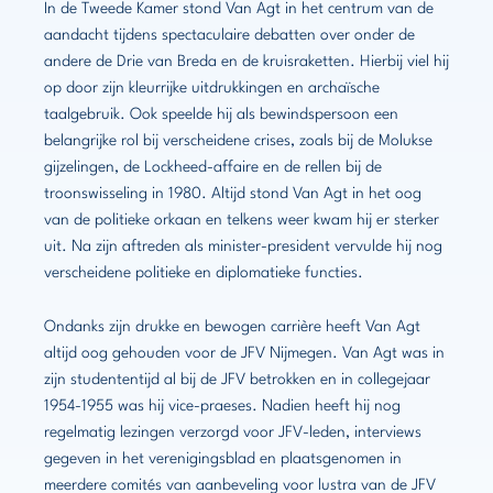
In de Tweede Kamer stond Van Agt in het centrum van de
aandacht tijdens spectaculaire debatten over onder de
andere de Drie van Breda en de kruisraketten. Hierbij viel hij
op door zijn kleurrijke uitdrukkingen en archaïsche
taalgebruik. Ook speelde hij als bewindspersoon een
belangrijke rol bij verscheidene crises, zoals bij de Molukse
gijzelingen, de Lockheed-affaire en de rellen bij de
troonswisseling in 1980. Altijd stond Van Agt in het oog
van de politieke orkaan en telkens weer kwam hij er sterker
uit. Na zijn aftreden als minister-president vervulde hij nog
verscheidene politieke en diplomatieke functies.
Ondanks zijn drukke en bewogen carrière heeft Van Agt
altijd oog gehouden voor de JFV Nijmegen. Van Agt was in
zijn studententijd al bij de JFV betrokken en in collegejaar
1954-1955 was hij vice-praeses. Nadien heeft hij nog
regelmatig lezingen verzorgd voor JFV-leden, interviews
gegeven in het verenigingsblad en plaatsgenomen in
meerdere comités van aanbeveling voor lustra van de JFV